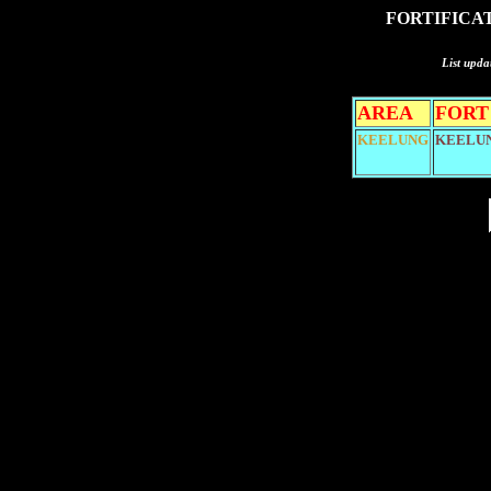
FORTIFICAT
List upda
AREA
FORT
KEELUNG
KEELU